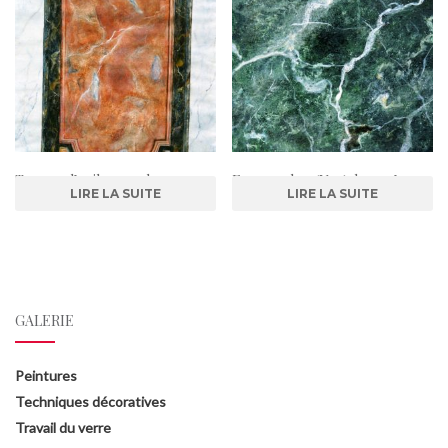
Trompe l’oeil en marbre rouge
Faux marbre ‘Vert de mer’
LIRE LA SUITE
LIRE LA SUITE
royal, portor et brèche blanche
GALERIE
Peintures
Techniques décoratives
Travail du verre