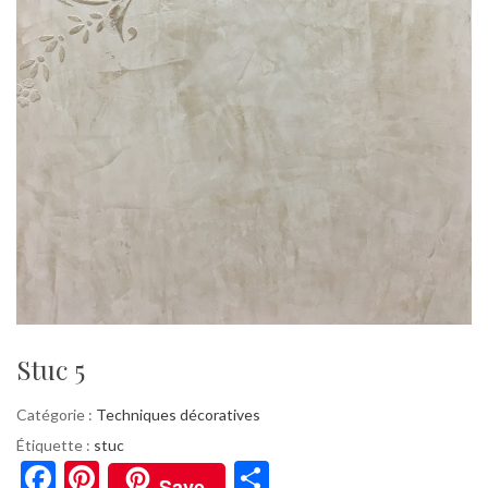
Stuc 5
Catégorie :
Techniques décoratives
Étiquette :
stuc
F
Pi
P
Save