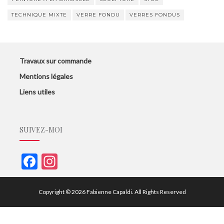
TECHNIQUE MIXTE
VERRE FONDU
VERRES FONDUS
Travaux sur commande
Mentions légales
Liens utiles
SUIVEZ-MOI
F
In
ac
st
e
a
Copyright © 2026
Fabienne Capaldi
. All Rights Reserved
b
gr