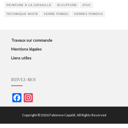
PEINTURE À LA GRISAILLE
SCULPTURE
STUC
TECHNIQUE MIXTE
VERRE FONDU
VERRES FONDUS
Travaux sur commande
Mentions légales
Liens utiles
SUIVEZ-MOI
F
In
ac
st
e
a
Copyright © 2026
Fabienne Capaldi
. All Rights Reserved
b
gr