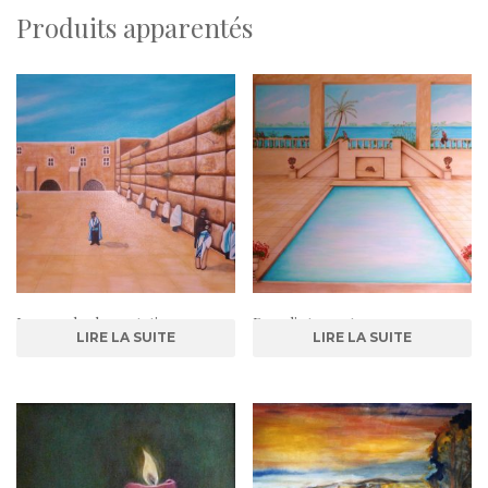
o
Produits apparentés
k
Le mur des lamentations
Paradis terrestre
LIRE LA SUITE
LIRE LA SUITE