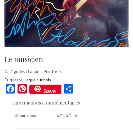
Le musicien
Catégories :
Laques
,
Peintures
Étiquette :
laque sur bois
F
Pi
P
Save
ac
nt
ar
Informations complémentaires
e
er
ta
b
es
g
Dimensions
32 × 32 cm
o
t
er