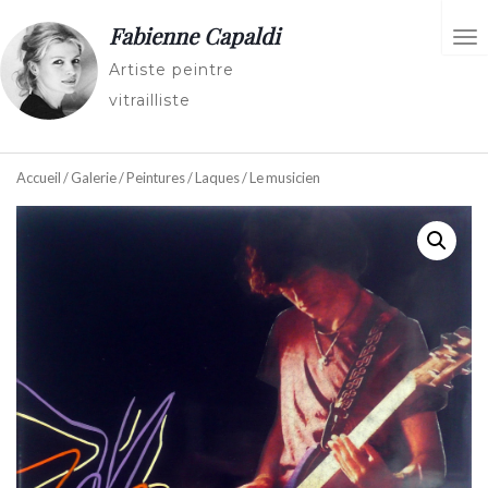
Fabienne Capaldi
AC
Artiste peintre
vitrailliste
Accueil
/
Galerie
/
Peintures
/
Laques
/ Le musicien