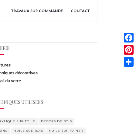
TRAVAUX SUR COMMANDE
CONTACT
F
ERIE
a
P
ntures
c
i
P
hniques décoratives
e
n
ail du verre
a
b
t
r
o
e
t
HNIQUES UTILISÉES
o
r
a
k
e
g
RYLIQUE SUR TOILE
DÉCORS DE BOIS
s
e
SING
HUILE SUR BOIS
HUILE SUR PAPIER