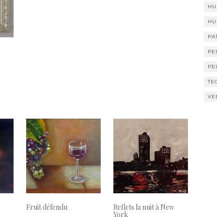
o
t
er
HU
o
HU
k
PA
PE
PE
TE
VE
Fruit défendu
Reflets la nuit à New
York