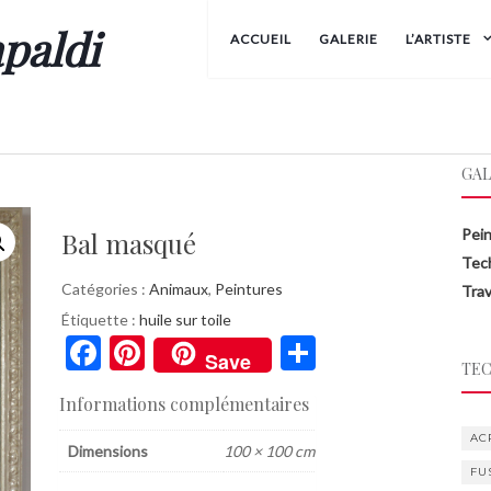
paldi
ACCUEIL
GALERIE
L’ARTISTE
GAL
Pei
Bal masqué
Tec
Catégories :
Animaux
,
Peintures
Trav
Étiquette :
huile sur toile
F
Pi
P
Save
TEC
ac
nt
ar
Informations complémentaires
e
er
ta
AC
b
es
g
Dimensions
100 × 100 cm
FU