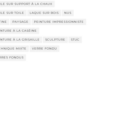
t
r
ILE SUR SUPPORT À LA CHAUX
ILE SUR TOILE
LAQUE SUR BOIS
NUS
TINE
PAYSAGE
PEINTURE IMPRESSIONNISTE
INTURE À LA CASÉINE
INTURE À LA GRISAILLE
SCULPTURE
STUC
CHNIQUE MIXTE
VERRE FONDU
RRES FONDUS